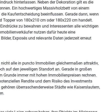
ndruck hinterlassen. Neben der Dekoration gilt es die
 nennen. Ein hochwertiges Massivholzbett von einem
n die Kaufentscheidung beeinflussen. Gerade dann, wenn
und Topper von 180x210 cm oder 180x220 cm handelt.
e Eindrücke zu bewahren und Interessenten alle wichtigen
mobilienverkäufer nutzen dafür heute eine
t Bilder, Exposés und relevante Daten jederzeit erneut
icht alle in puncto Immobilien gleichermaßen attraktiv,
ch auf den jeweiligen Standort an. Gerade in großen
 im Grunde immer mit hohen Immobilienpreisen rechnen.
r potenziellen Rendite und dem Risiko des Investments
, gehören überraschenderweise Städte wie Kaiserslautern,
en.