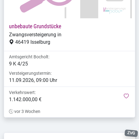
unbebaute Grundstücke
Zwangsversteigerung in
46419 Isselburg
Amtsgericht Bocholt:
9 K 4/25
Versteigerungstermin:
11.09.2026, 09:00 Uhr
Verkehrswert:
mer
1.142.000,00 €
vor 3 Wochen
ZVG