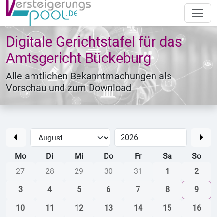
Digitale Gerichtstafel für das
Amtsgericht Bückeburg
Alle amtlichen Bekanntmachungen als
Vorschau und zum Download
Mo
Di
Mi
Do
Fr
Sa
So
27
28
29
30
31
1
2
3
4
5
6
7
8
9
10
11
12
13
14
15
16