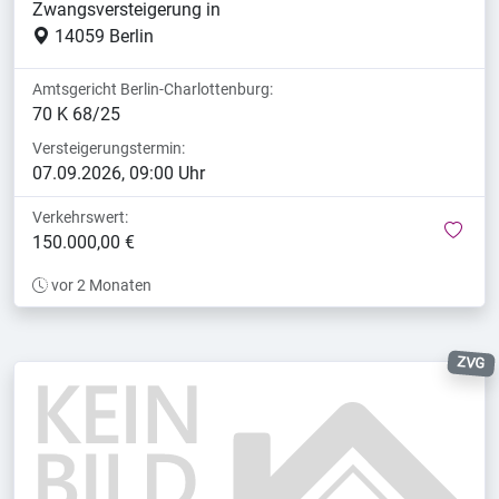
Zwangsversteigerung in
14059 Berlin
Amtsgericht Berlin-Charlottenburg:
70 K 68/25
Versteigerungstermin:
07.09.2026, 09:00 Uhr
Verkehrswert:
mer
150.000,00 €
vor 2 Monaten
ZVG