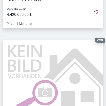
Verkehrswert:
mer
4.420.000,00 €
vor 4 Monaten
ZVG