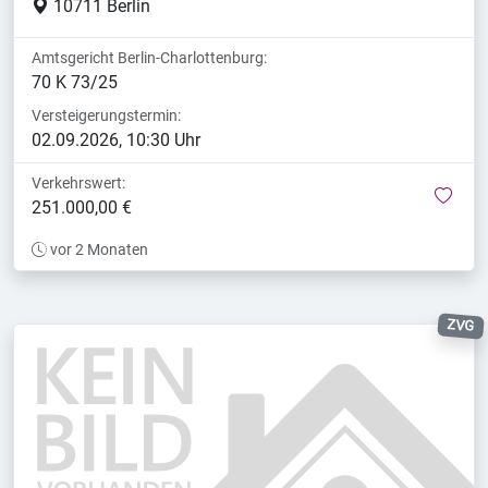
10711 Berlin
Amtsgericht Berlin-Charlottenburg:
70 K 73/25
Versteigerungstermin:
02.09.2026, 10:30 Uhr
Verkehrswert:
mer
251.000,00 €
vor 2 Monaten
ZVG