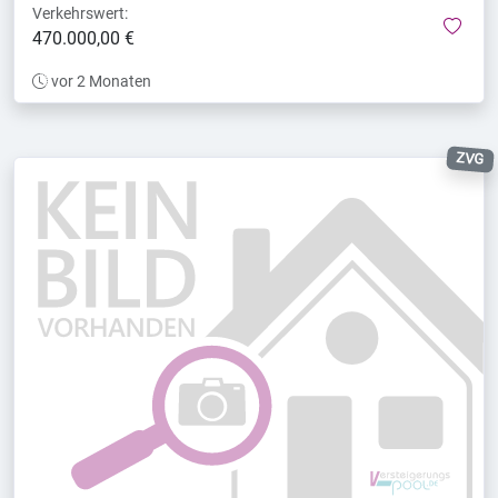
Verkehrswert:
mer
470.000,00 €
vor 2 Monaten
ZVG