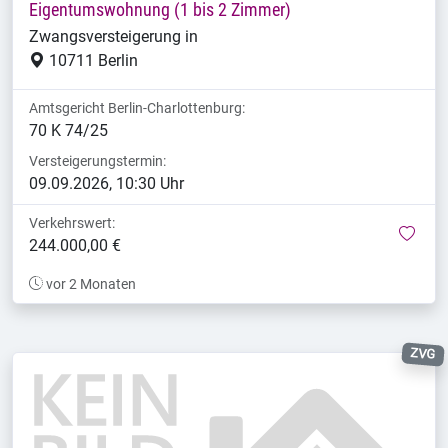
Eigentumswohnung (1 bis 2 Zimmer)
Zwangsversteigerung in
10711 Berlin
Amtsgericht Berlin-Charlottenburg:
70 K 74/25
Versteigerungstermin:
09.09.2026, 10:30 Uhr
Verkehrswert:
mer
244.000,00 €
vor 2 Monaten
ZVG