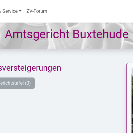
& Service
ZV-Forum
Amtsgericht Buxtehude
versteigerungen
erichtstafel (0)