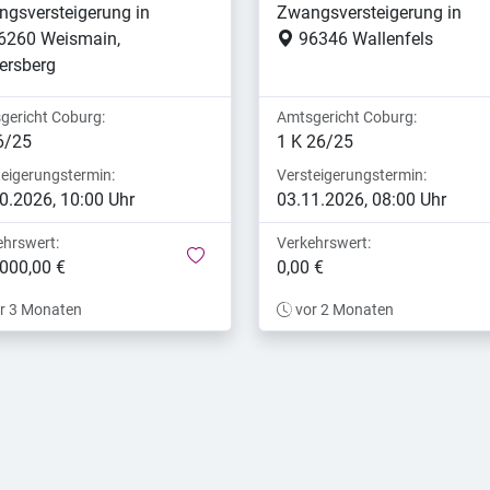
gsversteigerung in
Zwangsversteigerung in
6260 Weismain,
96346 Wallenfels
ersberg
gericht Coburg:
Amtsgericht Coburg:
6/25
1 K 26/25
teigerungstermin:
Versteigerungstermin:
0.2026, 10:00 Uhr
03.11.2026, 08:00 Uhr
ehrswert:
Verkehrswert:
merken
000,00 €
0,00 €
r 3 Monaten
vor 2 Monaten