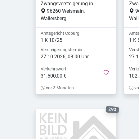
Zwangsversteigerung in
Zwan
96260 Weismain,
9
Wallersberg
Wall
Amtsgericht Coburg:
Amts
1 K 10/25
1 K 
Versteigerungstermin:
Vers
27.10.2026, 08:00 Uhr
27.1
Verkehrswert:
Verk
merken
31.500,00 €
102.
vor 3 Monaten
vo
ZVG