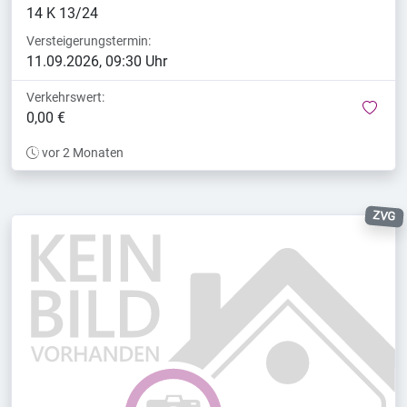
14 K 13/24
Versteigerungstermin:
11.09.2026, 09:30 Uhr
Verkehrswert:
mer
0,00 €
vor 2 Monaten
ZVG