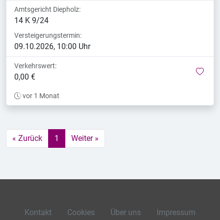
Amtsgericht Diepholz:
14 K 9/24
Versteigerungstermin:
09.10.2026, 10:00 Uhr
Verkehrswert:
mer
0,00 €
vor 1 Monat
« Zurück
1
Weiter »
Kontakt
Cookies
Über uns
Impressum