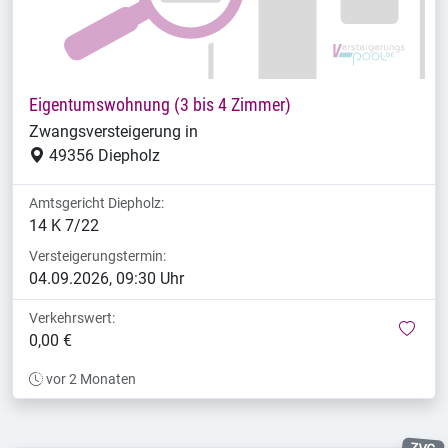
Eigentumswohnung (3 bis 4 Zimmer)
Zwangsversteigerung in
49356 Diepholz
Amtsgericht Diepholz:
14 K 7/22
Versteigerungstermin:
04.09.2026, 09:30 Uhr
Verkehrswert:
mer
0,00 €
vor 2 Monaten