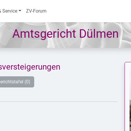
& Service
ZV-Forum
Amtsgericht Dülmen
versteigerungen
erichtstafel (0)