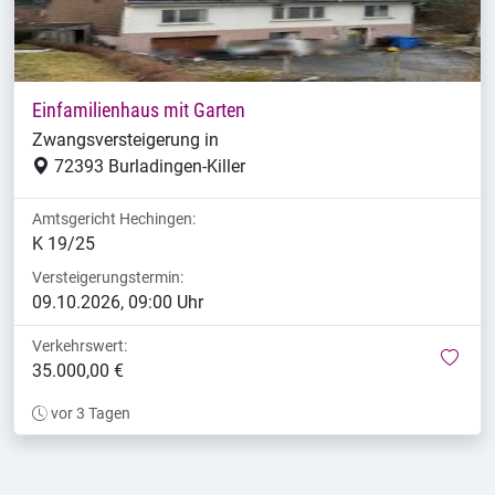
Einfamilienhaus mit Garten
Zwangsversteigerung in
72393 Burladingen-Killer
Amtsgericht Hechingen:
K 19/25
Versteigerungstermin:
09.10.2026, 09:00 Uhr
Verkehrswert:
mer
35.000,00 €
vor 3 Tagen