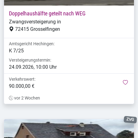
Doppelhaushälfte geteilt nach WEG
Zwangsversteigerung in
72415 Grosselfingen
Amtsgericht Hechingen:
K 7/25
Versteigerungstermin:
24.09.2026, 10:00 Uhr
Verkehrswert:
mer
90.000,00 €
vor 2 Wochen
ZVG