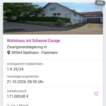
ZVG
Wohnhaus mit Scheune/Garage
Zwangsversteigerung in
89564 Nattheim - Fleinheim
Amtsgericht Heidenheim:
1 K 35/24
Versteigerungstermin:
21.10.2026, 08:30 Uhr
Verkehrswert:
mer
171.000,00 €
vor 1 Monat