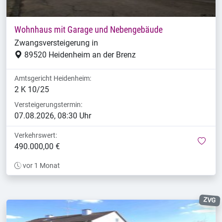
Wohnhaus mit Garage und Nebengebäude
Zwangsversteigerung in
89520 Heidenheim an der Brenz
Amtsgericht Heidenheim:
2 K 10/25
Versteigerungstermin:
07.08.2026, 08:30 Uhr
Verkehrswert:
mer
490.000,00 €
vor 1 Monat
ZVG