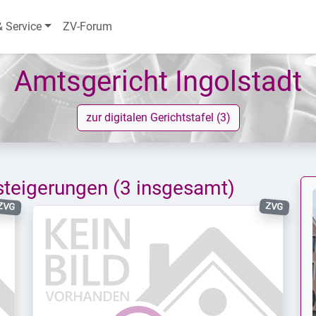
& Service
ZV-Forum
Amtsgericht Ingolstadt
zur digitalen Gerichtstafel (3)
steigerungen
(3 insgesamt)
ZVG
ZVG