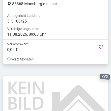
85368 Moosburg a.d. Isar
Amtsgericht Landshut:
3 K 108/25
Versteigerungstermin:
11.08.2026, 09:00 Uhr
Verkehrswert:
mer
0,00 €
vor 2 Monaten
ZVG