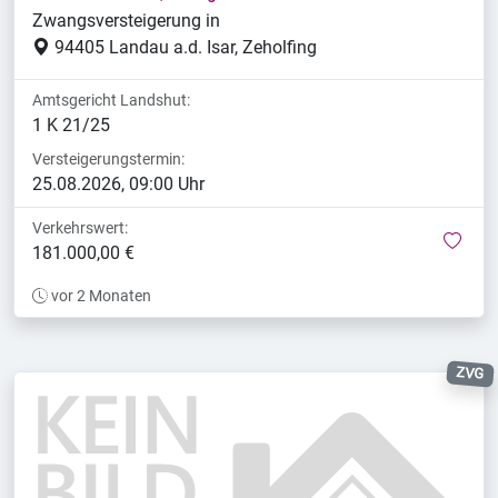
Zwangsversteigerung in
94405 Landau a.d. Isar, Zeholfing
Amtsgericht Landshut:
1 K 21/25
Versteigerungstermin:
25.08.2026, 09:00 Uhr
Verkehrswert:
mer
181.000,00 €
vor 2 Monaten
ZVG