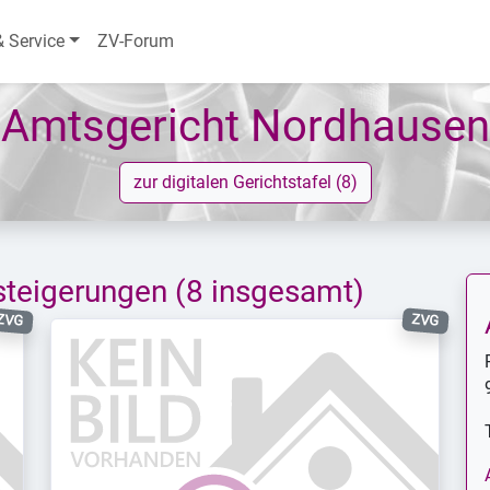
& Service
ZV-Forum
Amtsgericht Nordhausen
zur digitalen Gerichtstafel (8)
steigerungen
(8 insgesamt)
ZVG
ZVG