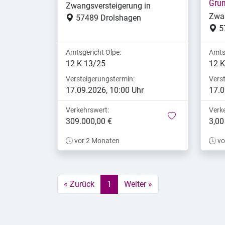
Gru
Zwangsversteigerung in
Zwan
57489 Drolshagen
5
Amtsgericht Olpe:
Amts
12 K 13/25
12 K
Versteigerungstermin:
Vers
17.09.2026, 10:00 Uhr
17.0
Verkehrswert:
Verk
merken
309.000,00 €
3,00
vor 2 Monaten
vo
« Zurück
1
Weiter »