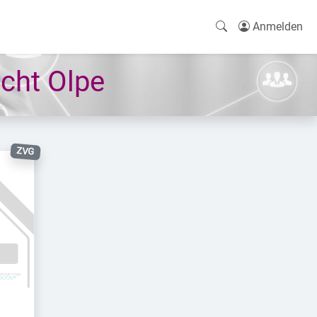
Anmelden
cht Olpe
ZVG