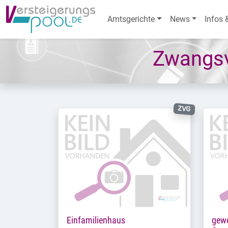
Amtsgerichte
News
Infos 
Zwangsv
ZVG
Einfamilienhaus
gewe