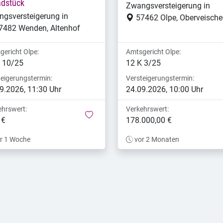
ndstück
Zwangsversteigerung in
gsversteigerung in
57462 Olpe, Oberveisch
7482 Wenden, Altenhof
gericht Olpe:
Amtsgericht Olpe:
 10/25
12 K 3/25
teigerungstermin:
Versteigerungstermin:
9.2026, 11:30 Uhr
24.09.2026, 10:00 Uhr
ehrswert:
Verkehrswert:
merken
 €
178.000,00 €
r 1 Woche
vor 2 Monaten