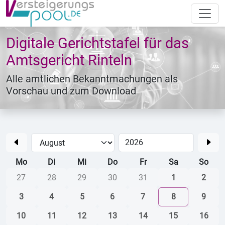
Digitale Gerichtstafel für das
Amtsgericht Rinteln
Alle amtlichen Bekanntmachungen als
Vorschau und zum Download
Mo
Di
Mi
Do
Fr
Sa
So
27
28
29
30
31
1
2
3
4
5
6
7
8
9
10
11
12
13
14
15
16