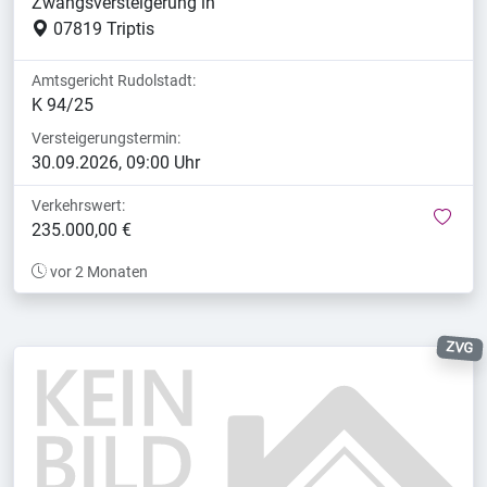
Zwangsversteigerung in
07819 Triptis
Amtsgericht Rudolstadt:
K 94/25
Versteigerungstermin:
30.09.2026, 09:00 Uhr
Verkehrswert:
mer
235.000,00 €
vor 2 Monaten
ZVG