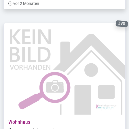
vor 2 Monaten
ZVG
Wohnhaus