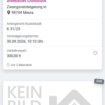
unbebautes Grundstück
Zwangsversteigerung in
98744 Meura
Amtsgericht Rudolstadt:
K 31/25
Versteigerungstermin:
30.09.2026, 10:10 Uhr
Verkehrswert:
mer
300,00 €
vor 2 Monaten
ZVG