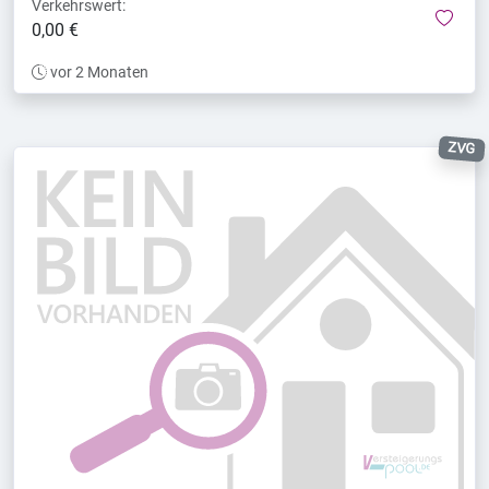
Verkehrswert:
mer
0,00 €
vor 2 Monaten
ZVG