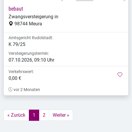
bebaut
Zwangsversteigerung in
98744 Meura
Amtsgericht Rudolstadt:
K 79/25
Versteigerungstermin:
07.10.2026, 09:10 Uhr
Verkehrswert:
mer
0,00 €
vor 2 Monaten
« Zurück
1
2
Weiter »