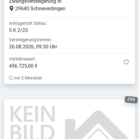
Zwangsversteigerung in
29640 Schneverdingen
Amtsgericht Soltau:
5 K 2/23
Versteigerungstermin:
26.08.2026, 09:30 Uhr
Verkehrswert:
mer
456.725,00 €
vor 2 Monaten
ZVG