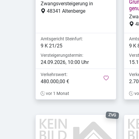
Grun
Zwangsversteigerung in
genu
48341 Altenberge
Zwan
4
Amtsgericht Steinfurt:
Amtsg
9 K 21/25
9 K 
Versteigerungstermin:
Vers
24.09.2026, 10:00 Uhr
15.1
Verkehrswert:
Verk
merken
480.000,00 €
2.70
vor 1 Monat
vo
ZVG