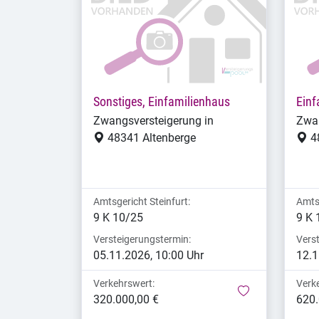
Sonstiges, Einfamilienhaus
Einf
Zwangsversteigerung in
Zwan
48341 Altenberge
4
Amtsgericht Steinfurt:
Amtsg
9 K 10/25
9 K 
Versteigerungstermin:
Vers
05.11.2026, 10:00 Uhr
12.1
Verkehrswert:
Verk
merken
320.000,00 €
620.