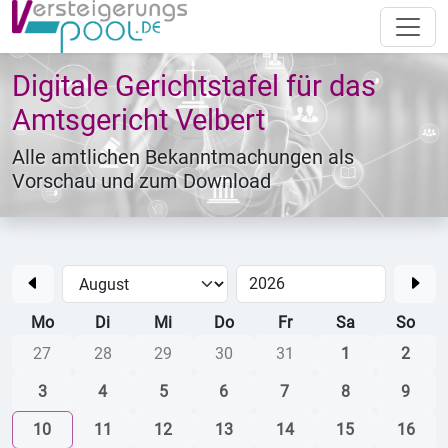
Digitale Gerichtstafel für das
Amtsgericht Velbert
Alle amtlichen Bekanntmachungen als
Vorschau und zum Download
Mo
Di
Mi
Do
Fr
Sa
So
27
28
29
30
31
1
2
3
4
5
6
7
8
9
10
11
12
13
14
15
16