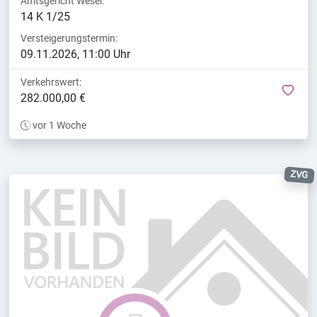
Amtsgericht Wesel:
14 K 1/25
Versteigerungstermin:
09.11.2026, 11:00 Uhr
Verkehrswert:
mer
282.000,00 €
vor 1 Woche
ZVG