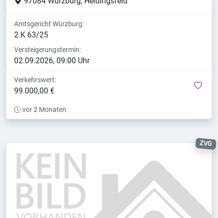
97084 Würzburg, Heidingsfeld
Amtsgericht Würzburg:
2 K 63/25
Versteigerungstermin:
02.09.2026, 09:00 Uhr
Verkehrswert:
mer
99.000,00 €
vor 2 Monaten
ZVG