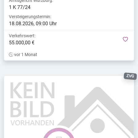
Amtsgericht Würzburg:
1 K 77/24
Versteigerungstermin:
18.08.2026, 09:00 Uhr
Verkehrswert:
mer
55.000,00 €
vor 1 Monat
ZVG