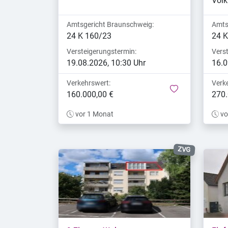
Vol
Amtsgericht Braunschweig:
Amts
24 K 160/23
24 K
Versteigerungstermin:
Vers
19.08.2026, 10:30 Uhr
16.0
Verkehrswert:
Verk
merken
160.000,00 €
270.
vor 1 Monat
vo
ZVG