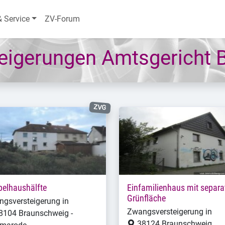
& Service
ZV-Forum
eigerungen Amtsgericht 
ZVG
elhaushälfte
Einfamilienhaus mit separa
Grünfläche
gsversteigerung in
Zwangsversteigerung in
8104 Braunschweig -
38124 Braunschweig