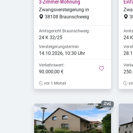
3-Zimmer-Wohnung
Einf
Zwangsversteigerung in
Zwan
38108 Braunschweig
3
Amtsgericht Braunschweig:
Amts
24 K 32/25
24 K
Versteigerungstermin:
Vers
14.10.2026, 10:30 Uhr
28.1
Verkehrswert:
Verk
merken
90.000,00 €
250.
vor 1 Monat
vo
ZVG