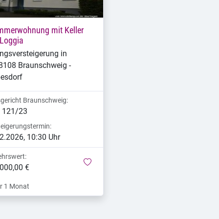
mmerwohnung mit Keller
Loggia
gsversteigerung in
8108 Braunschweig -
esdorf
gericht Braunschweig:
 121/23
teigerungstermin:
2.2026, 10:30 Uhr
ehrswert:
merken
000,00 €
r 1 Monat