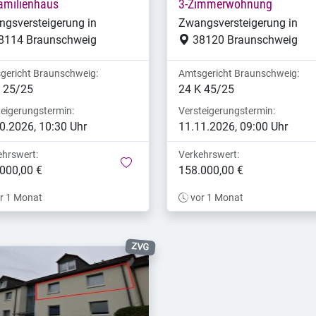
amilienhaus
3-Zimmerwohnung
gsversteigerung in
Zwangsversteigerung in
8114 Braunschweig
38120 Braunschweig
gericht Braunschweig:
Amtsgericht Braunschweig:
 25/25
24 K 45/25
teigerungstermin:
Versteigerungstermin:
0.2026, 10:30 Uhr
11.11.2026, 09:00 Uhr
ehrswert:
Verkehrswert:
merken
000,00 €
158.000,00 €
r 1 Monat
vor 1 Monat
ZVG