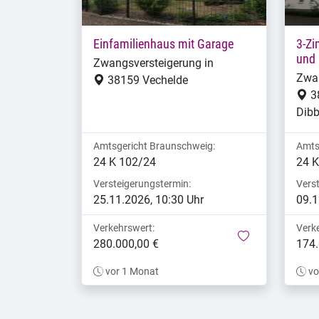
Einfamilienhaus mit Garage
3-Zi
und 
Zwangsversteigerung in
Zwan
38159 Vechelde
3
Dibb
Amtsgericht Braunschweig:
Amts
24 K 102/24
24 K
Versteigerungstermin:
Vers
25.11.2026, 10:30 Uhr
09.1
Verkehrswert:
Verk
merken
280.000,00 €
174.
vor 1 Monat
vo