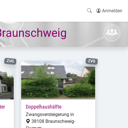
Anmelden
Braunschweig
ZVG
ZVG
ter
Doppelhaushälfte
Zwangsversteigerung in
38108 Braunschweig-