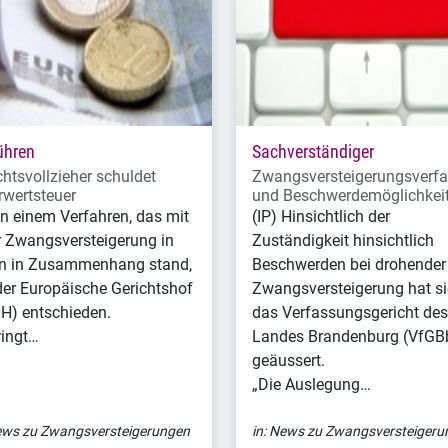
ühren
Sachverständiger
chtsvollzieher schuldet
Zwangsversteigerungsverfa
wertsteuer
und Beschwerdemöglichkei
 In einem Verfahren, das mit
(IP) Hinsichtlich der
r Zwangsversteigerung in
Zuständigkeit hinsichtlich
n in Zusammenhang stand,
Beschwerden bei drohender
der Europäische Gerichtshof
Zwangsversteigerung hat s
H) entschieden.
das Verfassungsgericht des
ringt…
Landes Brandenburg (VfGB
geäussert.
„Die Auslegung…
ws zu Zwangsversteigerungen
in:
News zu Zwangsversteigeru