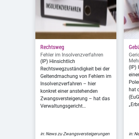
Rechtsweg
Geb
Fehler im Insolvenzverfahren
Geri
Mehr
(IP) Hinsichtlich
(IP)
Rechtswegzuständigkeit bei der
eine
Geltendmachung von Fehlern im
Pole
Insolvenzverfahren – hier
hat 
konkret einer anstehenden
(EuG
Zwangsversteigerung – hat das
„Erb
Verwaltungsgericht…
in:
News zu Zwangsversteigerungen
in:
Ne