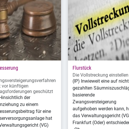
esserung
Flurstück
Die Vollstreckung einstellen
gsversteigerungsverfahren
(IP) Inwieweit eine auf nicht
t vor künftigen
gezahlten Säumniszuschlä
ragsforderungen geschützt
basierende
Hinsichtlich der
Zwangsversteigerung
nziehung zu einem
aufgehoben werden kann, h
esserungsbeitrag für eine
das Verwaltungsgericht (VG
erversorgungsanlage hat
Frankfurt (Oder) entschiede
Verwaltungsgericht (VG)