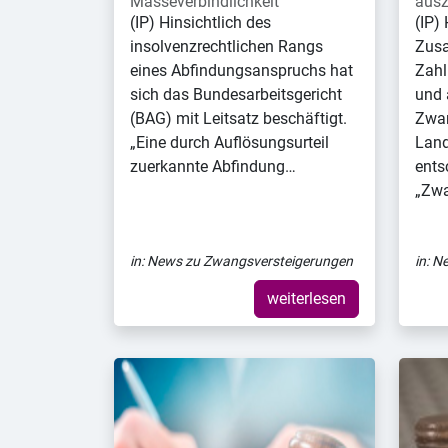
Masseverbindlichkeit
aus
(IP) Hinsichtlich des
(IP)
insolvenzrechtlichen Rangs
Zusa
eines Abfindungsanspruchs hat
Zahl
sich das Bundesarbeitsgericht
und 
(BAG) mit Leitsatz beschäftigt.
Zwan
„Eine durch Auflösungsurteil
Land
zuerkannte Abfindung…
ents
„Zwa
in:
News zu Zwangsversteigerungen
in:
Ne
weiterlesen