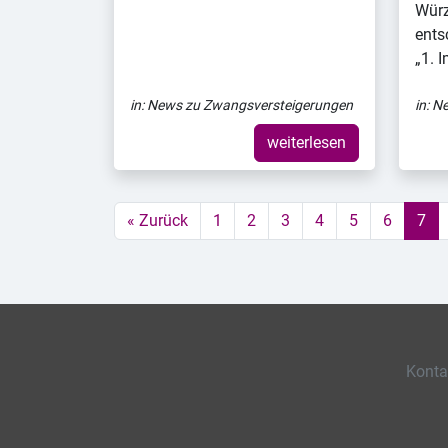
Würz
ents
„1. 
in:
News zu Zwangsversteigerungen
in:
Ne
weiterlesen
« Zurück
1
2
3
4
5
6
7
Konta