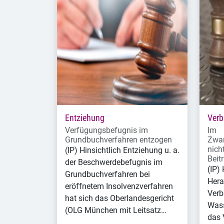
Entziehung
Verb
Verfügungsbefugnis im
Im
Grundbuchverfahren entzogen
Zwan
nich
(IP) Hinsichtlich Entziehung u. a.
Beit
der Beschwerdebefugnis im
(IP) 
Grundbuchverfahren bei
Hera
eröffnetem Insolvenzverfahren
Verb
hat sich das Oberlandesgericht
Wass
(OLG München mit Leitsatz…
das 