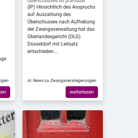
Überschusses ist pfändbar
(IP) Hinsichtlich des Anspruchs
auf Auszahlung des
Überschusses nach Aufhebung
der Zwangsverwaltung hat das
Oberlandesgericht (OLG)
Düsseldorf mit Leitsatz
entschieden.…
age
ngen
in:
News zu Zwangsversteigerungen
sen
weiterlesen