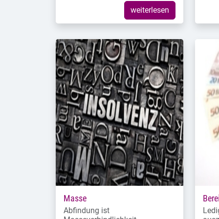
weiterlesen
Masse
Bere
Abfindung ist
Ledi