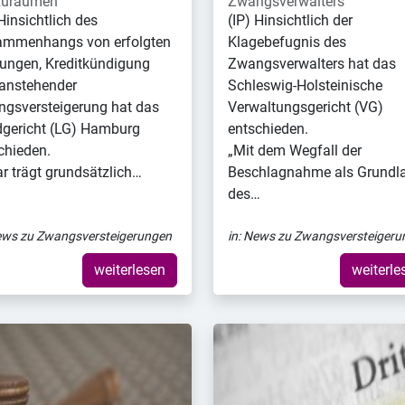
zuräumen
Zwangsverwalters
 Hinsichtlich des
(IP) Hinsichtlich der
mmenhangs von erfolgten
Klagebefugnis des
ungen, Kreditkündigung
Zwangsverwalters hat das
anstehender
Schleswig-Holsteinische
gsversteigerung hat das
Verwaltungsgericht (VG)
gericht (LG) Hamburg
entschieden.
chieden.
„Mit dem Wegfall der
r trägt grundsätzlich…
Beschlagnahme als Grundl
des…
ws zu Zwangsversteigerungen
in:
News zu Zwangsversteigeru
weiterlesen
weiterle