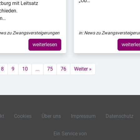
„Ob…
burg mit Leitsatz
chieden.
Im…
ws zu Zwangsversteigerungen
in:
News zu Zwangsversteigeru
weiterlesen
weiterle
8
9
10
...
75
76
Weiter »
kt
Cookies
Über uns
Impressum
Datenschutz
Ein Service von