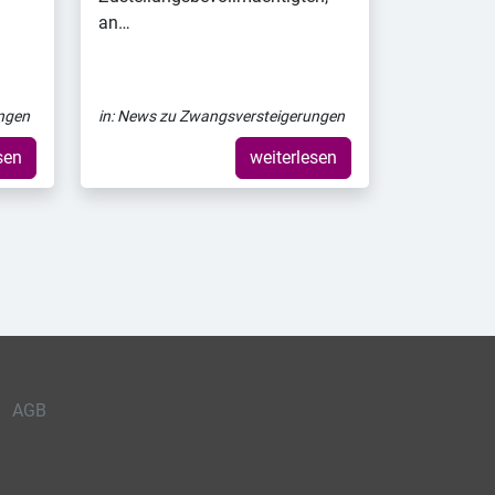
an…
ngen
in:
News zu Zwangsversteigerungen
sen
weiterlesen
AGB