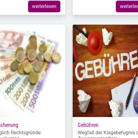
weiterlesen
weiterle
icherung
Gebühren
glich Rechtsgründe
Wegfall der Klagebefugnis 