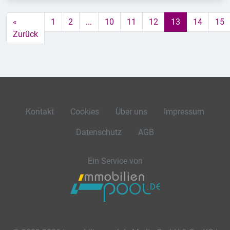
«
1
2
...
10
11
12
13
14
15
Zurück
Kontakt
Cookies
Über uns
Impressum
Datenschutz
AGB
Ein Service von