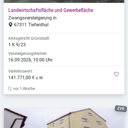
Landwirtschaftsfläche und Gewerbefläche
Zwangsversteigerung in
67311 Tiefenthal
Amtsgericht Grünstadt:
1 K 9/23
Versteigerungstermin:
16.09.2026, 10:00 Uhr
Verkehrswert:
mer
weitere Verkehrswerte gelten
141.771,00 €
u.W.
vor 1 Woche
ZVG