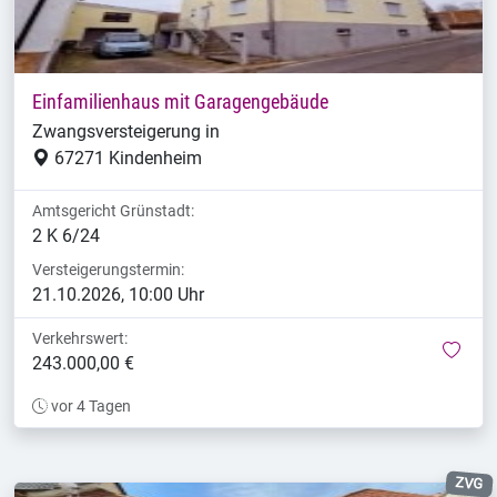
Einfamilienhaus mit Garagengebäude
Zwangsversteigerung in
67271 Kindenheim
Amtsgericht Grünstadt:
2 K 6/24
Versteigerungstermin:
21.10.2026, 10:00 Uhr
Verkehrswert:
mer
243.000,00 €
vor 4 Tagen
ZVG