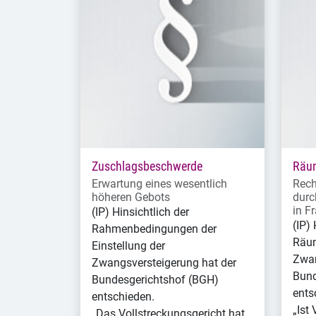
Zuschlagsbeschwerde
Räum
Erwartung eines wesentlich
Rech
höheren Gebots
durc
in Fr
(IP) Hinsichtlich der
(IP) 
Rahmenbedingungen der
Räum
Einstellung der
Zwan
Zwangsversteigerung hat der
Bund
Bundesgerichtshof (BGH)
ents
entschieden.
„Ist 
„Das Vollstreckungsgericht hat