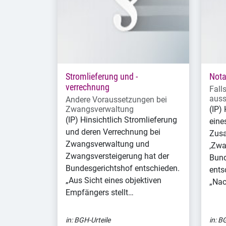
Stromlieferung und -
Nota
verrechnung
Fall
auss
Andere Voraussetzungen bei
Zwangsverwaltung
(IP)
(IP) Hinsichtlich Stromlieferung
eine
und deren Verrechnung bei
Zus
Zwangsverwaltung und
‚Zwa
Zwangsversteigerung hat der
Bund
Bundesgerichtshof entschieden.
ents
„Aus Sicht eines objektiven
„Nac
Empfängers stellt…
in:
BGH-Urteile
in:
BG