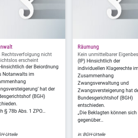
nwalt
Räumung
s Rechtsverfolgung nicht
Kein unmittelbarer Eigenbes
ichtslos erscheint
(IP) Hinsichtlich der
 Hinsichtlich der Beiordnung
individuellen Klagerechte i
s Notanwalts im
Zusammenhang
ammenhang
Zwangsverwaltung und
ngsversteigerung’ hat der
Zwangsversteigerung hat d
esgerichtshof (BGH)
Bundesgerichtshof (BGH)
chieden.
entschieden.
h § 78b Abs. 1 ZPO…
„Die Beklagten können sich
gegenüber…
H-Urteile
in:
BGH-Urteile