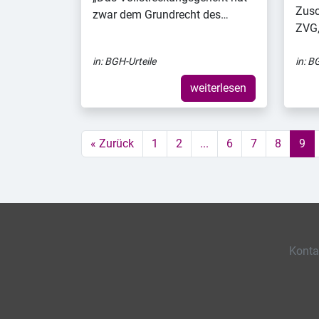
Zusc
zwar dem Grundrecht des…
ZVG,
in:
BGH-Urteile
in:
BG
weiterlesen
« Zurück
1
2
...
6
7
8
9
Konta