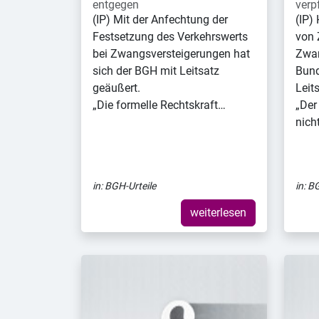
entgegen
verpf
(IP) Mit der Anfechtung der
(IP)
Festsetzung des Verkehrswerts
von 
bei Zwangsversteigerungen hat
Zwan
sich der BGH mit Leitsatz
Bund
geäußert.
Leit
„Die formelle Rechtskraft…
„Der
nich
in:
BGH-Urteile
in:
BG
weiterlesen