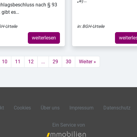
„a)…
hlagsbeschluss nach § 93
 gibt es…
H-Urteile
in:
BGH-Urteile
weiterlesen
weiterle
10
11
12
...
29
30
Weiter »
kt
Cookies
Über uns
Impressum
Datenschutz
Ein Service von