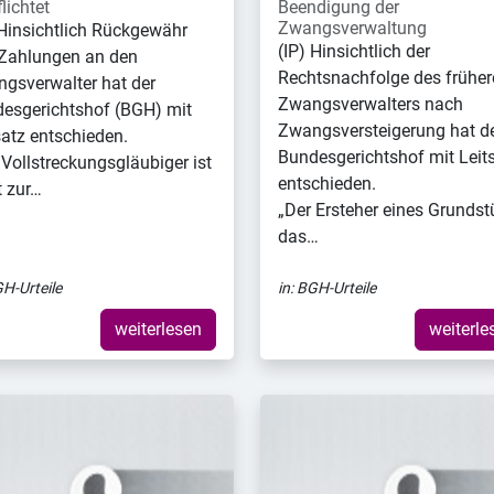
lichtet
Beendigung der
Zwangsverwaltung
 Hinsichtlich Rückgewähr
(IP) Hinsichtlich der
Zahlungen an den
Rechtsnachfolge des früher
gsverwalter hat der
Zwangsverwalters nach
esgerichtshof (BGH) mit
Zwangsversteigerung hat d
satz entschieden.
Bundesgerichtshof mit Leit
 Vollstreckungsgläubiger ist
entschieden.
t zur…
„Der Ersteher eines Grundst
das…
H-Urteile
in:
BGH-Urteile
weiterlesen
weiterle