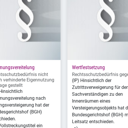
ungsvereitelung
Wertfestsetzung
tsschutzbedürfnis nicht
Rechtsschutzbedürfnis geg
h verhinderte Eigennutzung
(IP) Hinsichtlich der
age gestellt
Zutrittsverweigerung für de
Hinsichtlich
Sachverständigen zu den
ungsvereitelung nach
Innenräumen eines
gsversteigerung hat der
Versteigerungsobjekts hat d
esgerichtshof (BGH)
Bundesgerichtshof (BGH) m
chieden.
Leitsatz entschieden.
Vollstreckungstitel ein