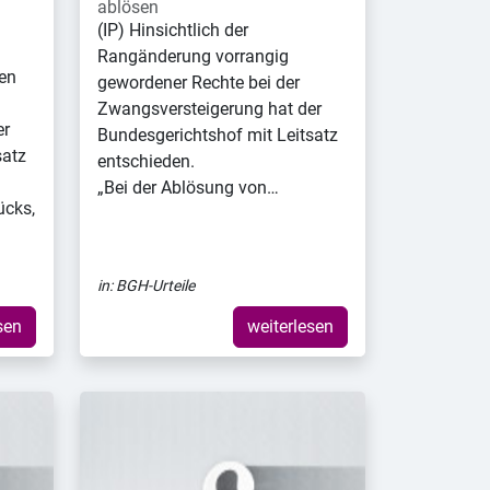
ablösen
(IP) Hinsichtlich der
Rangänderung vorrangig
en
gewordener Rechte bei der
Zwangsversteigerung hat der
er
Bundesgerichtshof mit Leitsatz
satz
entschieden.
„Bei der Ablösung von…
ücks,
in:
BGH-Urteile
sen
weiterlesen