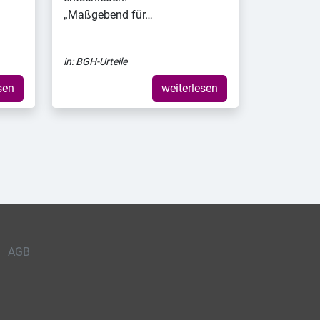
„Maßgebend für…
in:
BGH-Urteile
sen
weiterlesen
AGB